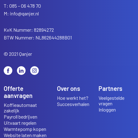
T:
085 – 06 478 70
M:
info@qanjer.nl
KvK Nummer: 82894272
BTW Nummer: NL862644288B01
© 2021 Qanjer
Offerte
Over ons
Partners
aanvragen
Hoe werkt het?
Veelgestelde
vragen
Succesverhalen
Koffieautomaat
Inloggen
zakelijk
Payroll bedrijven
Uitvaart regelen
Warmtepomp kopen
Website laten maken