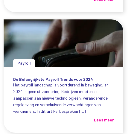
Payroll
De Belangrijkste Payroll Trends voor 2024
Het payroll landschap is voortdurend in beweging, en
2024 is geen uitzondering. Bedrijven moeten zich
aanpassen aan nieuwe technologieën, veranderende
regelgeving en verschuivende verwachtingen van
werknemers. In dit artikel bespreken […]
Lees meer