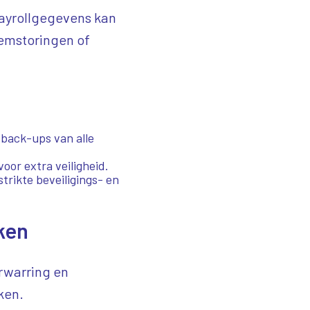
ayrollgegevens kan
eemstoringen of
 back-ups van alle
oor extra veiligheid.
trikte beveiligings- en
ken
rwarring en
ken.