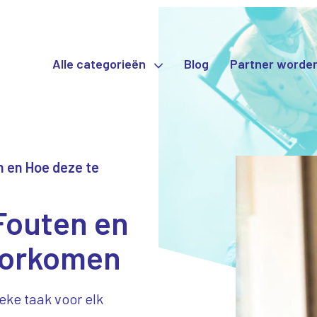
Alle categorieën
Blog
Partner worde
n en Hoe deze te
 Fouten en
oorkomen
ieke taak voor elk