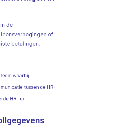
in de
, loonsverhogingen of
uiste betalingen.
steem waarbij
.
municatie tussen de HR-
eerde HR- en
ollgegevens