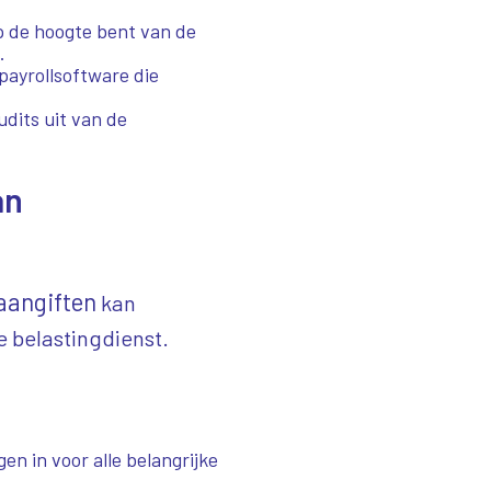
op de hoogte bent van de
.
payrollsoftware die
udits uit van de
an
aangiften
kan
e belastingdienst.
gen in voor alle belangrijke