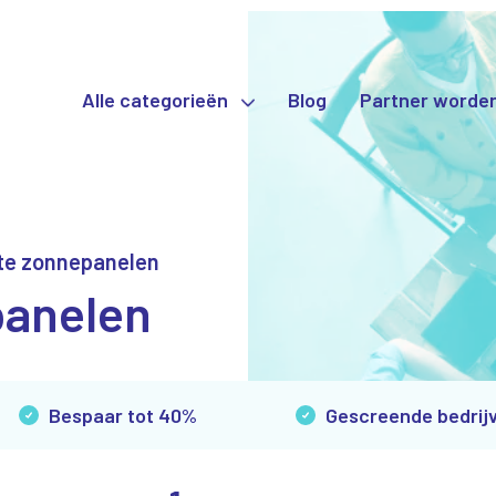
Alle categorieën
Blog
Partner worde
te zonnepanelen
panelen
Bespaar tot 40%
Gescreende bedrij