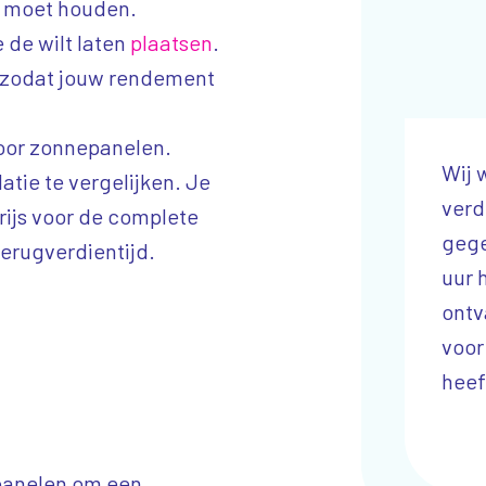
g moet houden.
e de wilt laten
plaatsen
.
, zodat jouw rendement
voor zonnepanelen.
Ik wil het team van Qanjer
Wij 
atie te vergelijken. Je
bedanken voor de service die zij
verd
rijs voor de complete
leveren, het is een win-win
gege
terugverdientijd.
situatie voor zowel klant als
uur 
bedrijf.
ontv
voor 
Partner Koffiemachines
heef
n
epanelen om een