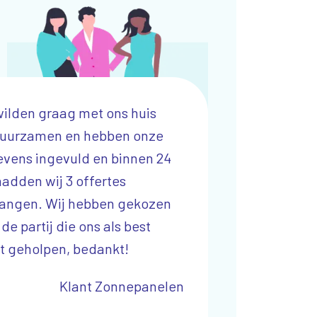
wilden graag met ons huis
Wij zijn een startend
uurzamen en hebben onze
onderneming in de W
vens ingevuld en binnen 24
door Qanjer is ons k
hadden wij 3 offertes
enorm gegroeid! Wer
angen. Wij hebben gekozen
Partn
de partij die ons als best
t geholpen, bedankt!
Klant Zonnepanelen