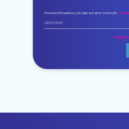
Hoeveel Kilowattuur per jaar wordt er verbruikt
(vereis
selecteer
Vul alstu