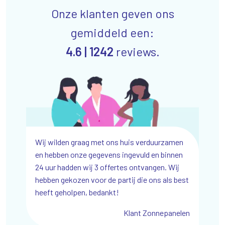
Onze klanten geven ons
gemiddeld een:
4.6 |
1242
reviews.
 voor de
Wij wilden graag met ons huis verduurzamen
Wij zijn e
in-win
en hebben onze gegevens ingevuld en binnen
Webdesign,
24 uur hadden wij 3 offertes ontvangen. Wij
enorm geg
hebben gekozen voor de partij die ons als best
iemachines
heeft geholpen, bedankt!
Klant Zonnepanelen