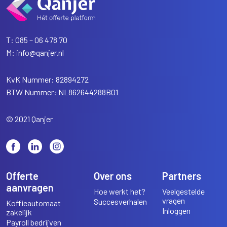
T:
085 – 06 478 70
M:
info@qanjer.nl
KvK Nummer: 82894272
BTW Nummer: NL862644288B01
© 2021 Qanjer
Offerte
Over ons
Partners
aanvragen
Hoe werkt het?
Veelgestelde
vragen
Succesverhalen
Koffieautomaat
Inloggen
zakelijk
Payroll bedrijven