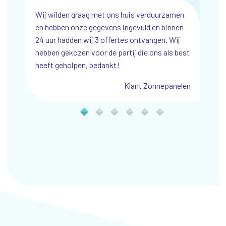
 voor de
Wij wilden graag met ons huis verduurzamen
Wij zijn e
in-win
en hebben onze gegevens ingevuld en binnen
Webdesign,
24 uur hadden wij 3 offertes ontvangen. Wij
enorm geg
hebben gekozen voor de partij die ons als best
iemachines
heeft geholpen, bedankt!
Klant Zonnepanelen