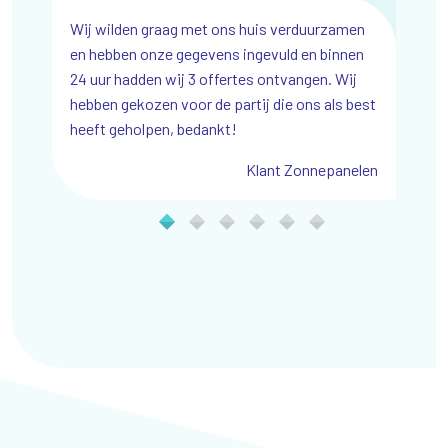
 voor de
Wij wilden graag met ons huis verduurzamen
Wij zijn e
in-win
en hebben onze gegevens ingevuld en binnen
Webdesign,
24 uur hadden wij 3 offertes ontvangen. Wij
enorm geg
hebben gekozen voor de partij die ons als best
iemachines
heeft geholpen, bedankt!
Klant Zonnepanelen