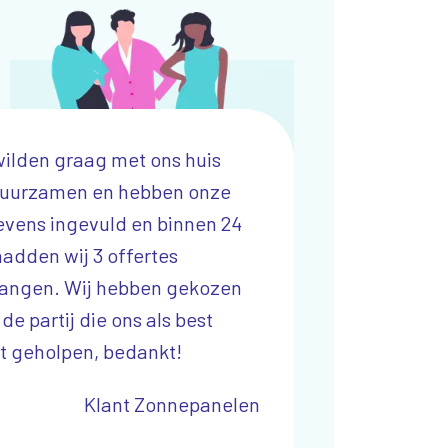
wilden graag met ons huis
Wij zijn een startend
uurzamen en hebben onze
onderneming in de W
vens ingevuld en binnen 24
door Qanjer is ons k
hadden wij 3 offertes
enorm gegroeid! Wer
angen. Wij hebben gekozen
Partn
de partij die ons als best
t geholpen, bedankt!
Klant Zonnepanelen