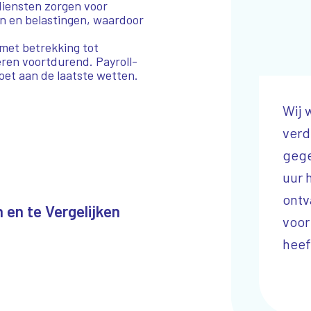
-diensten zorgen voor
n en belastingen, waardoor
 met betrekking tot
eren voortdurend. Payroll-
doet aan de laatste wetten.
Ik wil het team van Qanjer
Wij 
bedanken voor de service die zij
verd
leveren, het is een win-win
gege
situatie voor zowel klant als
uur 
bedrijf.
ontv
 en te Vergelijken
voor 
Partner Koffiemachines
heef