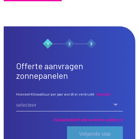
1
2
3
Offerte aanvragen
zonnepanelen
Hoeveel Kilowattuur per jaar wordt er verbruikt
(vereist)
selecteer
Vul alstublieft alle vereiste velden in
Volgende stap