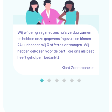
 voor de
Wij wilden graag met ons huis verduurzamen
Wij zijn e
in-win
en hebben onze gegevens ingevuld en binnen
Webdesign,
24 uur hadden wij 3 offertes ontvangen. Wij
enorm geg
hebben gekozen voor de partij die ons als best
iemachines
heeft geholpen, bedankt!
Klant Zonnepanelen