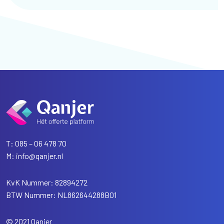
T:
085 – 06 478 70
M:
info@qanjer.nl
KvK Nummer: 82894272
BTW Nummer: NL862644288B01
© 2021 Qanjer